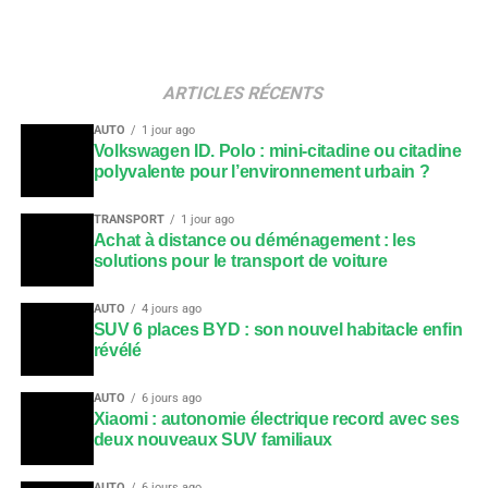
ARTICLES RÉCENTS
AUTO
1 jour ago
Volkswagen ID. Polo : mini-citadine ou citadine
polyvalente pour l’environnement urbain ?
TRANSPORT
1 jour ago
Achat à distance ou déménagement : les
solutions pour le transport de voiture
AUTO
4 jours ago
SUV 6 places BYD : son nouvel habitacle enfin
révélé
AUTO
6 jours ago
Xiaomi : autonomie électrique record avec ses
deux nouveaux SUV familiaux
AUTO
6 jours ago