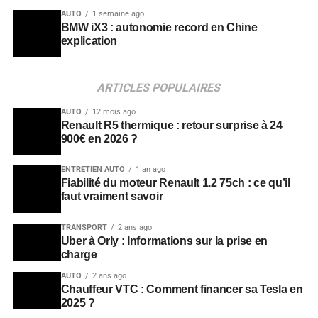
AUTO
1 semaine ago
BMW iX3 : autonomie record en Chine
explication
ARTICLES POPULAIRES
AUTO
12 mois ago
Renault R5 thermique : retour surprise à 24
900€ en 2026 ?
ENTRETIEN AUTO
1 an ago
Fiabilité du moteur Renault 1.2 75ch : ce qu’il
faut vraiment savoir
TRANSPORT
2 ans ago
Uber à Orly : Informations sur la prise en
charge
AUTO
2 ans ago
Chauffeur VTC : Comment financer sa Tesla en
2025 ?