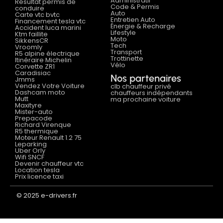
Administratif
Résultat permis de
Code & Permis
conduire
Auto
Carte vtc bvtc
Entretien Auto
Financement tesla vtc
Énergie & Recharge
Accident luca marini
Lifestyle
Ktm faillite
Moto
SikkensCR
Tech
Vroomly
Transport
R5 alpine électrique
Trottinette
Itinéraire Michelin
Vélo
Corvette ZR1
Caradisiac
Nos partenaires
Jmms
Vendez Votre Voiture
clb chauffeur privé
Dashcam moto
chauffeurs indépendants
Mutt
ma prochaine voiture
Maxityre
Mister-auto
Prepacode
Richard Virenque
R5 thermique
Moteur Renault 1.2 75
Leparking
Uber Orly
Wifi SNCF
Devenir chauffeur vtc
Location tesla
Prix licence taxi
© 2025 e-drivers.fr