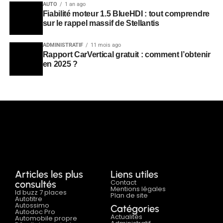
AUTO
1 an ago
Fiabilité moteur 1.5 BlueHDI : tout comprendre
sur le rappel massif de Stellantis
ADMINISTRATIF
11 mois ago
Rapport CarVertical gratuit : comment l’obtenir
en 2025 ?
Articles les plus
Liens utiles
Contact
consultés
Mentions légales
Id buzz 7 places
Plan de site
Autotitre
Autossimo
Catégories
Autodoc Pro
Actualités
Automobile propre