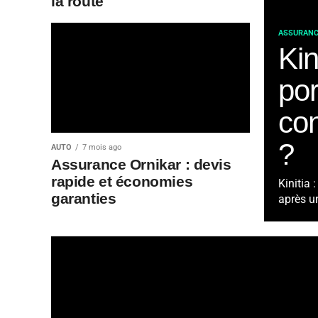
la route
ASSURANC
Kin
por
con
?
AUTO
7 mois ago
Assurance Ornikar : devis
rapide et économies
Kinitia 
garanties
après un