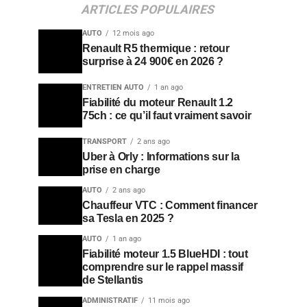
ARTICLES POPULAIRES
AUTO
12 mois ago
Renault R5 thermique : retour
surprise à 24 900€ en 2026 ?
ENTRETIEN AUTO
1 an ago
Fiabilité du moteur Renault 1.2
75ch : ce qu’il faut vraiment savoir
TRANSPORT
2 ans ago
Uber à Orly : Informations sur la
prise en charge
AUTO
2 ans ago
Chauffeur VTC : Comment financer
sa Tesla en 2025 ?
AUTO
1 an ago
Fiabilité moteur 1.5 BlueHDI : tout
comprendre sur le rappel massif
de Stellantis
ADMINISTRATIF
11 mois ago