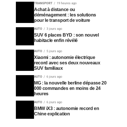
TRANSPORT
19 heures ago
Achat à distance ou
déménagement : les solutions
pour le transport de voiture
AUTO
3 jours ago
SUV 6 places BYD : son nouvel
habitacle enfin révélé
AUTO
5 jours ago
Xiaomi : autonomie électrique
record avec ses deux nouveaux
SUV familiaux
AUTO
6 jours ago
MG : la nouvelle berline dépasse 20
000 commandes en moins de 24
heures
AUTO
6 jours ago
BMW iX3 : autonomie record en
Chine explication