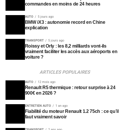
commandes en moins de 24 heures
AUTO
5 jours ago
BMW iX3 : autonomie record en Chine
explication
TRANSPORT
5 jours ago
Roissy et Orly : les 8,2 milliards vont-ils
vraiment faciliter les accès aux aéroports en
voiture ?
ARTICLES POPULAIRES
AUTO
12 mois ago
Renault R5 thermique : retour surprise à 24
900€ en 2026 ?
ENTRETIEN AUTO
1 an ago
Fiabilité du moteur Renault 1.2 75ch : ce qu’il
faut vraiment savoir
TRANSPORT
2 ans ago