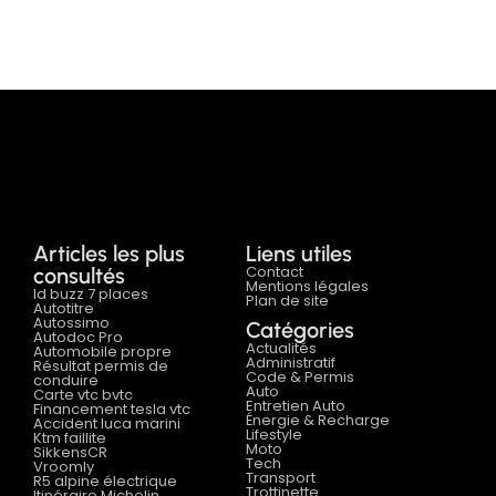
Articles les plus
Liens utiles
Contact
consultés
Mentions légales
Id buzz 7 places
Plan de site
Autotitre
Autossimo
Catégories
Autodoc Pro
Actualités
Automobile propre
Administratif
Résultat permis de
Code & Permis
conduire
Auto
Carte vtc bvtc
Entretien Auto
Financement tesla vtc
Énergie & Recharge
Accident luca marini
Lifestyle
Ktm faillite
Moto
SikkensCR
Tech
Vroomly
Transport
R5 alpine électrique
Trottinette
Itinéraire Michelin