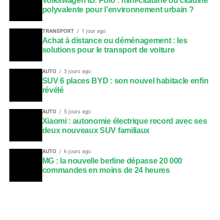
Volkswagen ID. Polo : mini-citadine ou citadine
polyvalente pour l’environnement urbain ?
TRANSPORT
1 jour ago
Achat à distance ou déménagement : les
solutions pour le transport de voiture
AUTO
3 jours ago
SUV 6 places BYD : son nouvel habitacle enfin
révélé
AUTO
5 jours ago
Xiaomi : autonomie électrique record avec ses
deux nouveaux SUV familiaux
AUTO
6 jours ago
MG : la nouvelle berline dépasse 20 000
commandes en moins de 24 heures