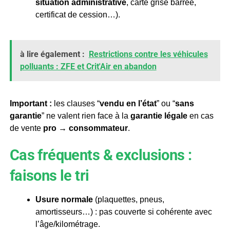
situation administrative
, carte grise barrée,
certificat de cession…).
à lire également :
Restrictions contre les véhicules
polluants : ZFE et Crit'Air en abandon
Important :
les clauses “
vendu en l’état
” ou “
sans
garantie
” ne valent rien face à la
garantie légale
en cas
de vente
pro → consommateur
.
Cas fréquents & exclusions :
faisons le tri
Usure normale
(plaquettes, pneus,
amortisseurs…) : pas couverte si cohérente avec
l’âge/kilométrage.