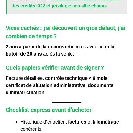
des crédits CO2 et privilégie son allié chinois
Vices cachés : j’ai découvert un gros défaut, j’ai
combien de temps ?
2 ans à partir de la découverte
, mais avec un
délai
butoir de 20 ans
après la vente.
Quels papiers vérifier avant de signer ?
Facture détaillée
,
contrôle technique < 6 mois
,
certificat de situation administrative
,
documents
d’immatriculation
.
Checklist express avant d’acheter
Historique d’entretien,
factures
et
kilométrage
cohérents