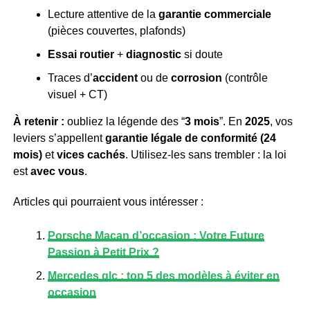
Lecture attentive de la
garantie commerciale
(pièces couvertes, plafonds)
Essai routier
+
diagnostic
si doute
Traces d’
accident
ou de
corrosion
(contrôle
visuel + CT)
À retenir :
oubliez la légende des “
3 mois
”. En
2025
, vos
leviers s’appellent
garantie légale de conformité (24
mois)
et
vices cachés
. Utilisez-les sans trembler : la loi
est
avec vous
.
Articles qui pourraient vous intéresser :
Porsche Macan d’occasion : Votre Future
Passion à Petit Prix ?
Mercedes glc : top 5 des modèles à éviter en
occasion