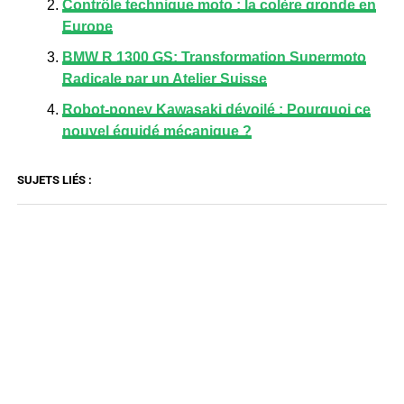
Contrôle technique moto : la colère gronde en
Europe
BMW R 1300 GS: Transformation Supermoto
Radicale par un Atelier Suisse
Robot-poney Kawasaki dévoilé : Pourquoi ce
nouvel équidé mécanique ?