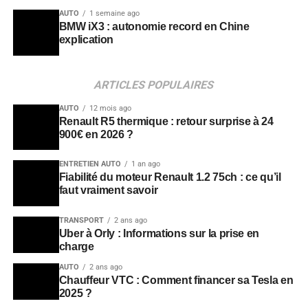
AUTO
1 semaine ago
BMW iX3 : autonomie record en Chine
explication
ARTICLES POPULAIRES
AUTO
12 mois ago
Renault R5 thermique : retour surprise à 24
900€ en 2026 ?
ENTRETIEN AUTO
1 an ago
Fiabilité du moteur Renault 1.2 75ch : ce qu’il
faut vraiment savoir
TRANSPORT
2 ans ago
Uber à Orly : Informations sur la prise en
charge
AUTO
2 ans ago
Chauffeur VTC : Comment financer sa Tesla en
2025 ?