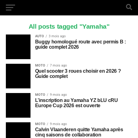
All posts tagged "Yamaha"
AUTO
3 mois ago
Buggy homologué route avec permis B :
guide complet 2026
MOTO
7 mois ago
Quel scooter 3 roues choisir en 2026 ?
Guide complet
MOTO
9 mois ago
L’inscription au Yamaha YZ bLU cRU
Europe Cup 2026 est ouverte
MOTO
9 mois ago
Calvin Vlaanderen quitte Yamaha après
cinq saisons de collaboration