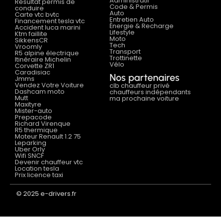
Administratif
Résultat permis de
Code & Permis
conduire
Auto
Carte vtc bvtc
Entretien Auto
Financement tesla vtc
Énergie & Recharge
Accident luca marini
Lifestyle
Ktm faillite
Moto
SikkensCR
Tech
Vroomly
Transport
R5 alpine électrique
Trottinette
Itinéraire Michelin
Vélo
Corvette ZR1
Caradisiac
Nos partenaires
Jmms
Vendez Votre Voiture
clb chauffeur privé
Dashcam moto
chauffeurs indépendants
Mutt
ma prochaine voiture
Maxityre
Mister-auto
Prepacode
Richard Virenque
R5 thermique
Moteur Renault 1.2 75
Leparking
Uber Orly
Wifi SNCF
Devenir chauffeur vtc
Location tesla
Prix licence taxi
© 2025 e-drivers.fr