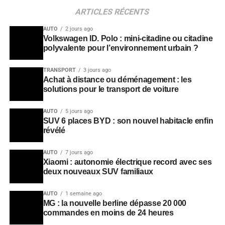
ARTICLES RÉCENTS
AUTO
2 jours ago
Volkswagen ID. Polo : mini-citadine ou citadine
polyvalente pour l’environnement urbain ?
TRANSPORT
3 jours ago
Achat à distance ou déménagement : les
solutions pour le transport de voiture
AUTO
5 jours ago
SUV 6 places BYD : son nouvel habitacle enfin
révélé
AUTO
7 jours ago
Xiaomi : autonomie électrique record avec ses
deux nouveaux SUV familiaux
AUTO
1 semaine ago
MG : la nouvelle berline dépasse 20 000
commandes en moins de 24 heures