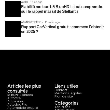
AUTO
1 an ago
Fiabilité moteur 1.5 BlueHDI : tout comprendre
sur le rappel massif de Stellantis
ADMINISTRATIF
11 mois ago
Rapport CarVertical gratuit : comment l’obtenir
en 2025 ?
Articles les plus
Liens utiles
Contact
consultés
Mentions légales
Id buzz 7 places
Plan de site
Autotitre
Autossimo
Catégories
Autodoc Pro
Actualités
Automobile propre