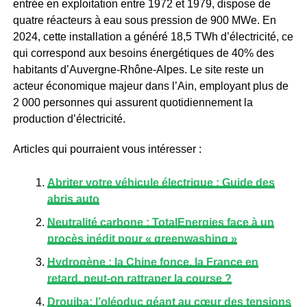
entrée en exploitation entre 1972 et 1979, dispose de
quatre réacteurs à eau sous pression de 900 MWe. En
2024, cette installation a généré 18,5 TWh d’électricité, ce
qui correspond aux besoins énergétiques de 40% des
habitants d’Auvergne-Rhône-Alpes. Le site reste un
acteur économique majeur dans l’Ain, employant plus de
2 000 personnes qui assurent quotidiennement la
production d’électricité.
Articles qui pourraient vous intéresser :
Abriter votre véhicule électrique : Guide des
abris auto
Neutralité carbone : TotalEnergies face à un
procès inédit pour « greenwashing »
Hydrogène : la Chine fonce, la France en
retard, peut-on rattraper la course ?
Droujba: l’oléoduc géant au cœur des tensions