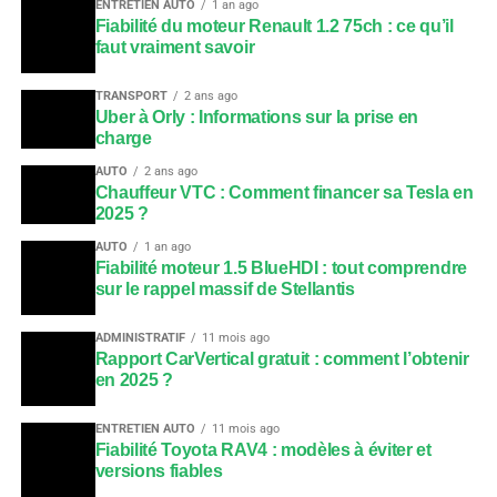
ENTRETIEN AUTO
1 an ago
Fiabilité du moteur Renault 1.2 75ch : ce qu’il
faut vraiment savoir
TRANSPORT
2 ans ago
Uber à Orly : Informations sur la prise en
charge
AUTO
2 ans ago
Chauffeur VTC : Comment financer sa Tesla en
2025 ?
AUTO
1 an ago
Fiabilité moteur 1.5 BlueHDI : tout comprendre
sur le rappel massif de Stellantis
ADMINISTRATIF
11 mois ago
Rapport CarVertical gratuit : comment l’obtenir
en 2025 ?
ENTRETIEN AUTO
11 mois ago
Fiabilité Toyota RAV4 : modèles à éviter et
versions fiables