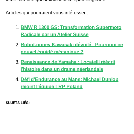
Articles qui pourraient vous intéresser :
BMW R 1300 GS: Transformation Supermoto
Radicale par un Atelier Suisse
Robot-poney Kawasaki dévoilé : Pourquoi ce
nouvel équidé mécanique ?
Renaissance de Yamaha : Locatelli réécrit
l’histoire dans un drame néerlandais
Défi d’Endurance au Mans: Michael Dunlop
rejoint l’équipe LRP Poland