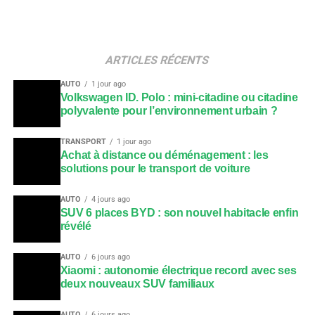
ARTICLES RÉCENTS
AUTO
1 jour ago
Volkswagen ID. Polo : mini-citadine ou citadine
polyvalente pour l’environnement urbain ?
TRANSPORT
1 jour ago
Achat à distance ou déménagement : les
solutions pour le transport de voiture
AUTO
4 jours ago
SUV 6 places BYD : son nouvel habitacle enfin
révélé
AUTO
6 jours ago
Xiaomi : autonomie électrique record avec ses
deux nouveaux SUV familiaux
AUTO
6 jours ago