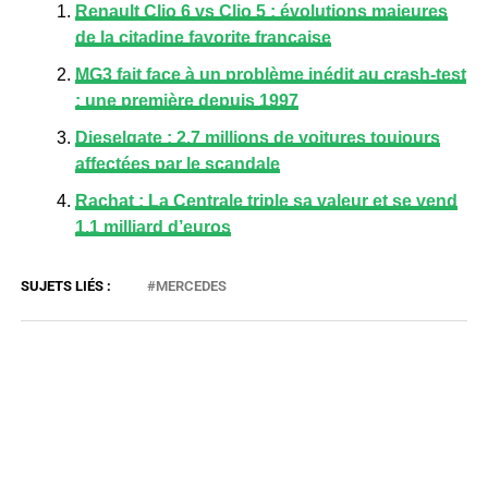
Renault Clio 6 vs Clio 5 : évolutions majeures
de la citadine favorite française
MG3 fait face à un problème inédit au crash-test
: une première depuis 1997
Dieselgate : 2,7 millions de voitures toujours
affectées par le scandale
Rachat : La Centrale triple sa valeur et se vend
1,1 milliard d’euros
MERCEDES