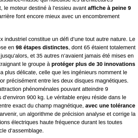
, le moteur destiné à l’essieu avant
affiche à peine 9
l’arrière font encore mieux avec un encombrement
 industriel constitue un défi d’une tout autre nature. Le
ose en
98 étapes distinctes
, dont 65 étaient totalement
jusqu’alors, et 35 autres n’avaient jamais été mises en
traignant le groupe à
protéger plus de 30 innovations
 la plus délicate, celle que les ingénieurs nomment le
tator précisément entre les deux disques magnétiques.
attraction phénoménales pouvant atteindre 9
s d’environ 900 kg. Le véritable enjeu réside dans le
 centre exact du champ magnétique,
avec une tolérance
arvenir, un algorithme de précision analyse et corrige la
ions électriques haute fréquence durant les toutes
ycle d’assemblage.