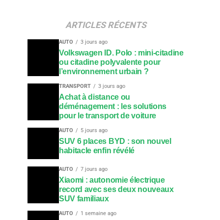
ARTICLES RÉCENTS
AUTO
3 jours ago
Volkswagen ID. Polo : mini-citadine
ou citadine polyvalente pour
l’environnement urbain ?
TRANSPORT
3 jours ago
Achat à distance ou
déménagement : les solutions
pour le transport de voiture
AUTO
5 jours ago
SUV 6 places BYD : son nouvel
habitacle enfin révélé
AUTO
7 jours ago
Xiaomi : autonomie électrique
record avec ses deux nouveaux
SUV familiaux
AUTO
1 semaine ago