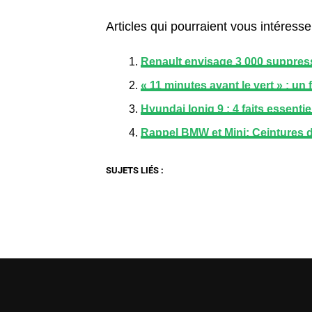
Articles qui pourraient vous intéresser
Renault envisage 3 000 suppress
« 11 minutes avant le vert » : u
Hyundai Ioniq 9 : 4 faits essent
Rappel BMW et Mini: Ceintures d