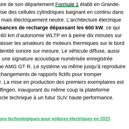
faire de son département
Formule 1
établi en Grande-
ise des cellules cylindriques baignant en continu dans
mais électriquement neutre. L’architecture électrique
sances de recharge dépassant les 600 kW
, ce qui
 460 km d’autonomie WLTP en à peine dix minutes sur
laisser les amateurs de moteurs thermiques sur le bord
identité sonore sur mesure. Le véhicule diffuse, aussi
r, une signature acoustique numérisée enregistrée
enne AMG GT R. Le système va même jusqu’à reproduire
 changements de rapports fictifs pour tromper
. La mise en production des premiers exemplaires est
elfingen, inaugurant du même coup la plateforme
cle technique à un futur SUV haute performance.
ons technologiques pour voitures électriques en 2025