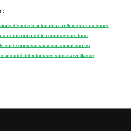
 :
ions d’emplois selon des « réflexions » en cours
n feu rouge qui rend les conducteurs fous
iels sur le nouveau vaisseau amiral coréen
e sécurité défectueuses sous surveillance