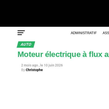
ADMINISTRATIF
AS
AUTO
Moteur électrique à flux 
2 mois ago
10 juin 2026
By
Christophe