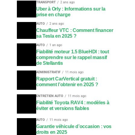
TRANSPORT
2 ans ago
Uber à Orly : Informations sur la
prise en charge
AUTO
2 ans ago
Chauffeur VTC : Comment financer
sa Tesla en 2025 ?
AUTO
1 an ago
Fiabilité moteur 1.5 BlueHDI : tout
comprendre sur le rappel massif
de Stellantis
ADMINISTRATIF
11 mois ago
Rapport CarVertical gratuit :
comment l’obtenir en 2025 ?
ENTRETIEN AUTO
11 mois ago
Fiabilité Toyota RAV4 : modèles à
éviter et versions fiables
AUTO
11 mois ago
Garantie véhicule d’occasion : vos
droits en 2025