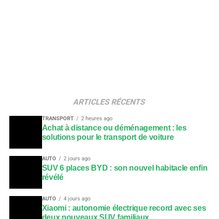
ARTICLES RÉCENTS
TRANSPORT
2 heures ago
Achat à distance ou déménagement : les
solutions pour le transport de voiture
AUTO
2 jours ago
SUV 6 places BYD : son nouvel habitacle enfin
révélé
AUTO
4 jours ago
Xiaomi : autonomie électrique record avec ses
deux nouveaux SUV familiaux