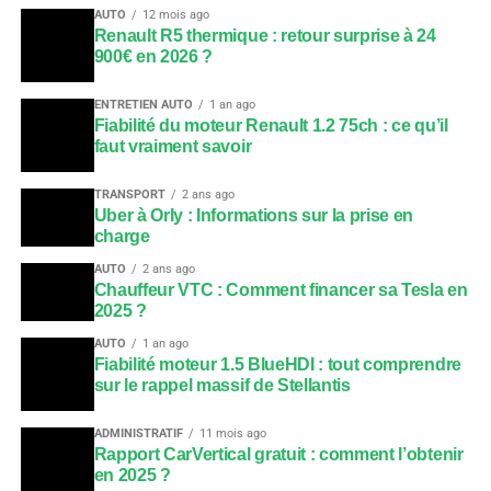
AUTO
12 mois ago
Renault R5 thermique : retour surprise à 24
900€ en 2026 ?
ENTRETIEN AUTO
1 an ago
Fiabilité du moteur Renault 1.2 75ch : ce qu’il
faut vraiment savoir
TRANSPORT
2 ans ago
Uber à Orly : Informations sur la prise en
charge
AUTO
2 ans ago
Chauffeur VTC : Comment financer sa Tesla en
2025 ?
AUTO
1 an ago
Fiabilité moteur 1.5 BlueHDI : tout comprendre
sur le rappel massif de Stellantis
ADMINISTRATIF
11 mois ago
Rapport CarVertical gratuit : comment l’obtenir
en 2025 ?