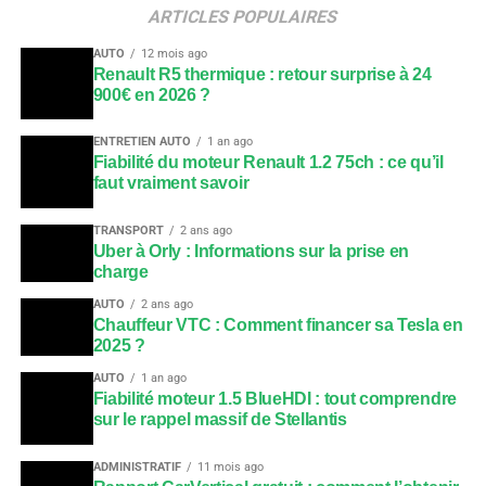
ARTICLES POPULAIRES
AUTO
12 mois ago
Renault R5 thermique : retour surprise à 24
900€ en 2026 ?
ENTRETIEN AUTO
1 an ago
Fiabilité du moteur Renault 1.2 75ch : ce qu’il
faut vraiment savoir
TRANSPORT
2 ans ago
Uber à Orly : Informations sur la prise en
charge
AUTO
2 ans ago
Chauffeur VTC : Comment financer sa Tesla en
2025 ?
AUTO
1 an ago
Fiabilité moteur 1.5 BlueHDI : tout comprendre
sur le rappel massif de Stellantis
ADMINISTRATIF
11 mois ago