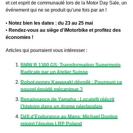
et cet esprit de communauté lors de la Motor Day Sale, un
événement qui ne se produit qu’une fois par an !
•
Notez bien les dates : du 23 au 25 mai
•
Rendez-vous au siège d’iMotorbike et profitez des
économies !
Articles qui pourraient vous intéresser :
BMW R 1300 GS: Transformation Supermoto
Radicale par un Atelier Suisse
Robot-poney Kawasaki dévoilé : Pourquoi ce
nouvel équidé mécanique ?
Renaissance de Yamaha : Locatelli réécrit
l’histoire dans un drame néerlandais
Défi d’Endurance au Mans: Michael Dunlop
rejoint l’équipe LRP Poland