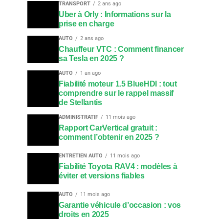
TRANSPORT
2 ans ago
Uber à Orly : Informations sur la
prise en charge
AUTO
2 ans ago
Chauffeur VTC : Comment financer
sa Tesla en 2025 ?
AUTO
1 an ago
Fiabilité moteur 1.5 BlueHDI : tout
comprendre sur le rappel massif
de Stellantis
ADMINISTRATIF
11 mois ago
Rapport CarVertical gratuit :
comment l’obtenir en 2025 ?
ENTRETIEN AUTO
11 mois ago
Fiabilité Toyota RAV4 : modèles à
éviter et versions fiables
AUTO
11 mois ago
Garantie véhicule d’occasion : vos
droits en 2025