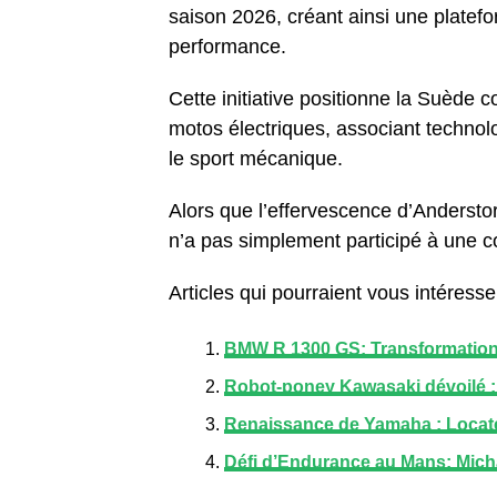
saison 2026, créant ainsi une platefo
performance.
Cette initiative positionne la Suède
motos électriques, associant technol
le sport mécanique.
Alors que l’effervescence d’Anderst
n’a pas simplement participé à une cou
Articles qui pourraient vous intéresser
BMW R 1300 GS: Transformation 
Robot-poney Kawasaki dévoilé :
Renaissance de Yamaha : Locatell
Défi d’Endurance au Mans: Micha