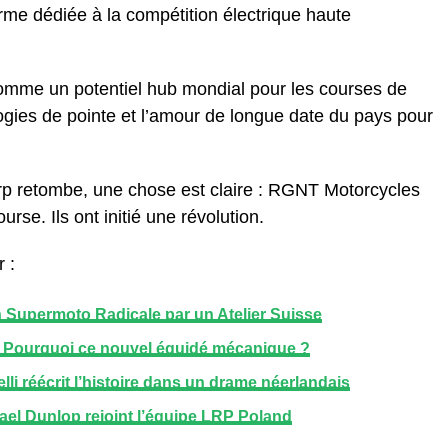
rme dédiée à la compétition électrique haute
 comme un potentiel hub mondial pour les courses de
ogies de pointe et l’amour de longue date du pays pour
orp retombe, une chose est claire : RGNT Motorcycles
rse. Ils ont initié une révolution.
 :
Supermoto Radicale par un Atelier Suisse
 Pourquoi ce nouvel équidé mécanique ?
i réécrit l’histoire dans un drame néerlandais
el Dunlop rejoint l’équipe LRP Poland