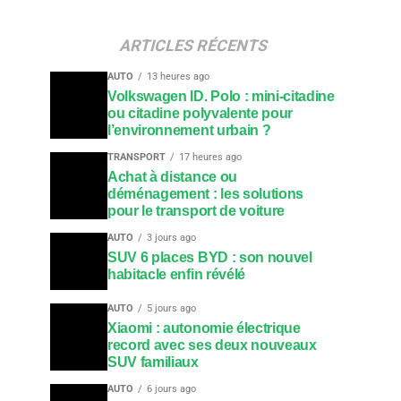
ARTICLES RÉCENTS
AUTO
13 heures ago
Volkswagen ID. Polo : mini-citadine
ou citadine polyvalente pour
l’environnement urbain ?
TRANSPORT
17 heures ago
Achat à distance ou
déménagement : les solutions
pour le transport de voiture
AUTO
3 jours ago
SUV 6 places BYD : son nouvel
habitacle enfin révélé
AUTO
5 jours ago
Xiaomi : autonomie électrique
record avec ses deux nouveaux
SUV familiaux
AUTO
6 jours ago