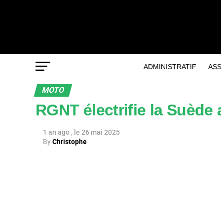
ADMINISTRATIF
AS
MOTO
RGNT électrifie la Suède 
1 an ago
26 mai 2025
By
Christophe