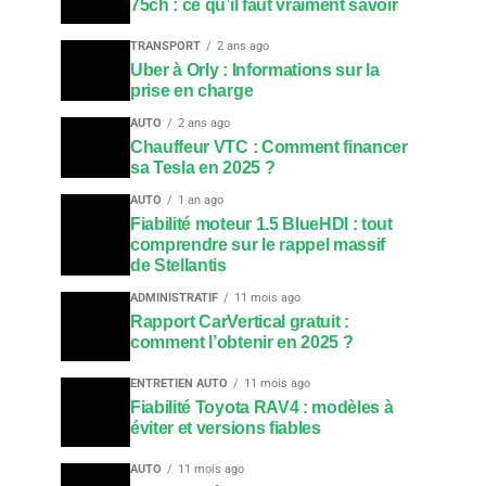
75ch : ce qu’il faut vraiment savoir
TRANSPORT
2 ans ago
Uber à Orly : Informations sur la
prise en charge
AUTO
2 ans ago
Chauffeur VTC : Comment financer
sa Tesla en 2025 ?
AUTO
1 an ago
Fiabilité moteur 1.5 BlueHDI : tout
comprendre sur le rappel massif
de Stellantis
ADMINISTRATIF
11 mois ago
Rapport CarVertical gratuit :
comment l’obtenir en 2025 ?
ENTRETIEN AUTO
11 mois ago
Fiabilité Toyota RAV4 : modèles à
éviter et versions fiables
AUTO
11 mois ago