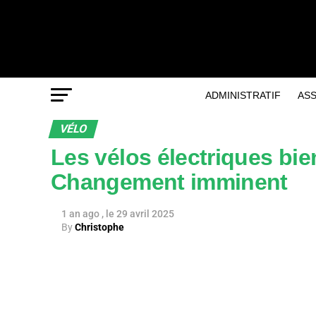
ADMINISTRATIF
AS
VÉLO
Les vélos électriques bie
Changement imminent
1 an ago
29 avril 2025
By
Christophe