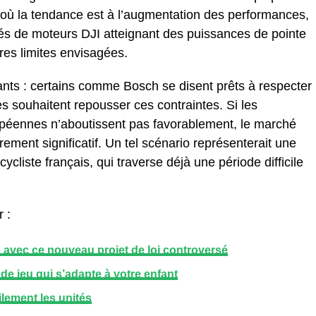
 où la tendance est à l’augmentation des performances,
s de moteurs DJI atteignant des puissances de pointe
res limites envisagées.
cants : certains comme Bosch se disent prêts à respecter
es souhaitent repousser ces contraintes. Si les
opéennes n’aboutissent pas favorablement, le marché
ement significatif. Un tel scénario représenterait une
ycliste français, qui traverse déjà une période difficile
 :
 avec ce nouveau projet de loi controversé
de jeu qui s’adapte à votre enfant
lement les unités