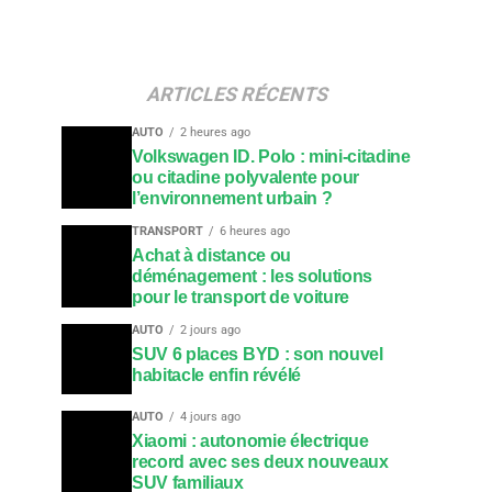
ARTICLES RÉCENTS
AUTO
2 heures ago
Volkswagen ID. Polo : mini-citadine
ou citadine polyvalente pour
l’environnement urbain ?
TRANSPORT
6 heures ago
Achat à distance ou
déménagement : les solutions
pour le transport de voiture
AUTO
2 jours ago
SUV 6 places BYD : son nouvel
habitacle enfin révélé
AUTO
4 jours ago
Xiaomi : autonomie électrique
record avec ses deux nouveaux
SUV familiaux