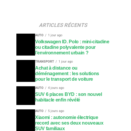
ARTICLES RÉCENTS
AUTO
1 jour ago
Volkswagen ID. Polo : mini-citadine
ou citadine polyvalente pour
l’environnement urbain ?
TRANSPORT
1 jour ago
Achat à distance ou
déménagement : les solutions
pour le transport de voiture
AUTO
4 jours ago
SUV 6 places BYD : son nouvel
habitacle enfin révélé
AUTO
5 jours ago
Xiaomi : autonomie électrique
record avec ses deux nouveaux
SUV familiaux