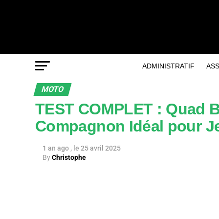
ADMINISTRATIF
AS
MOTO
TEST COMPLET : Quad BI
Compagnon Idéal pour Je
1 an ago
25 avril 2025
By
Christophe