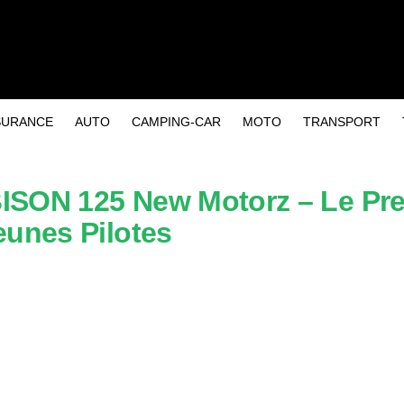
SURANCE
AUTO
CAMPING-CAR
MOTO
TRANSPORT
SON 125 New Motorz – Le Pre
unes Pilotes