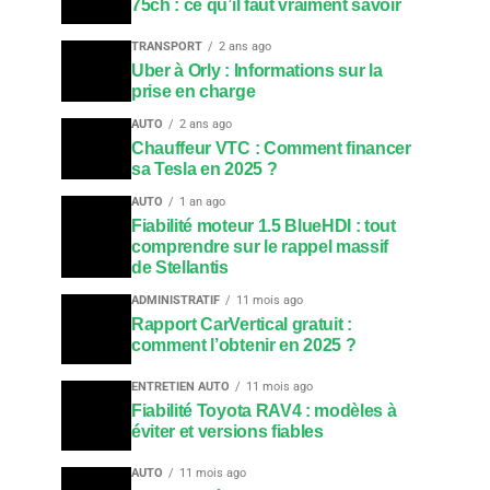
75ch : ce qu’il faut vraiment savoir
TRANSPORT
2 ans ago
Uber à Orly : Informations sur la
prise en charge
AUTO
2 ans ago
Chauffeur VTC : Comment financer
sa Tesla en 2025 ?
AUTO
1 an ago
Fiabilité moteur 1.5 BlueHDI : tout
comprendre sur le rappel massif
de Stellantis
ADMINISTRATIF
11 mois ago
Rapport CarVertical gratuit :
comment l’obtenir en 2025 ?
ENTRETIEN AUTO
11 mois ago
Fiabilité Toyota RAV4 : modèles à
éviter et versions fiables
AUTO
11 mois ago