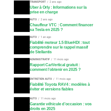
TRANSPORT
2 ans ago
Uber à Orly : Informations sur la
prise en charge
AUTO
2 ans ago
Chauffeur VTC : Comment financer
sa Tesla en 2025 ?
AUTO
1 an ago
Fiabilité moteur 1.5 BlueHDI : tout
comprendre sur le rappel massif
de Stellantis
ADMINISTRATIF
11 mois ago
Rapport CarVertical gratuit :
comment l’obtenir en 2025 ?
ENTRETIEN AUTO
11 mois ago
Fiabilité Toyota RAV4 : modèles à
éviter et versions fiables
AUTO
11 mois ago
Garantie véhicule d’occasion : vos
droits en 2025