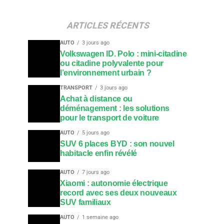
ARTICLES RÉCENTS
AUTO
3 jours ago
Volkswagen ID. Polo : mini-citadine
ou citadine polyvalente pour
l’environnement urbain ?
TRANSPORT
3 jours ago
Achat à distance ou
déménagement : les solutions
pour le transport de voiture
AUTO
5 jours ago
SUV 6 places BYD : son nouvel
habitacle enfin révélé
AUTO
7 jours ago
Xiaomi : autonomie électrique
record avec ses deux nouveaux
SUV familiaux
AUTO
1 semaine ago