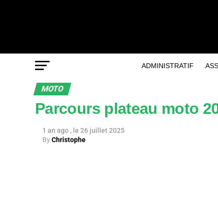
ADMINISTRATIF
AS
MOTO
Parcours plateau moto 20
1 an ago
26 juillet 2025
By
Christophe